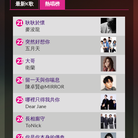
最新K歌
熱唱榜
耿耿於懷
麥浚龍
突然好想你
五月天
大哥
衛蘭
留一天與你喘息
陳卓賢@MIRROR
哪裡只得我共你
Dear Jane
長相廝守
ToNick
你是你本身的傳奇