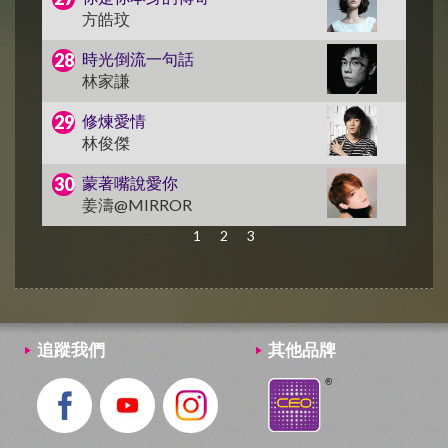
方皓玟
時光倒流一句話
林家謙
修煉愛情
林俊傑
蒙著嘴說愛你
姜濤@MIRROR
1
2
3
追蹤我們
其他品牌