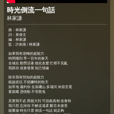
時光倒流一句話
林家謙
曲：林家謙
詞：黃偉文
編：林家謙
監：許創基 / 林家謙
如果我有逆轉的超能力
時間撥到 早一百年的春天
全城在 勤勞活著 彼此友愛 忙裡不見亂
我跟你 或會發展 知己情緣
除非我有預知的超能力
能趁疫症 不猖獗時的秋天
如常地 邀約你 去洛磯山 多瑙河 休假充電
要親暱 憑情動 不等豁免
其實我不必 異能大到 可扭曲真相 改春秋
我只想 忘掉你 不解這溫柔 斷言未接受
能重做 時光只需 倒流一句話 就足夠