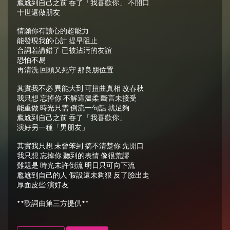
尷尬到自己之前 吞了「我喜歡你」 不開口
十世還做朋友
情願你有讀心的超能力
能發現我的心計 提早阻止
台詞若講錯了 已被沾污的友誼
恐怕不易
再清洗 回頭又死守 那良朋位置
其實我不必 異能大到 可扭曲真相 改春秋
我只想 忘掉你 不解這溫柔 斷言未接受
能重做 時光只需 倒流一句話 就足夠
尷尬到自己之前 吞了「我喜歡你」
演好另一種「男朋友」
其實我只想 未曾笨到 搞不清楚你 先開口
我只想 忘掉你 聽到的表情 像很荒謬
難題是 時光未許倒流 明日只可向下流
尷尬到自己的人 假設還未夠狠 反了臉出走
厚面皮些 演好友
**歌詞由第三方提供**