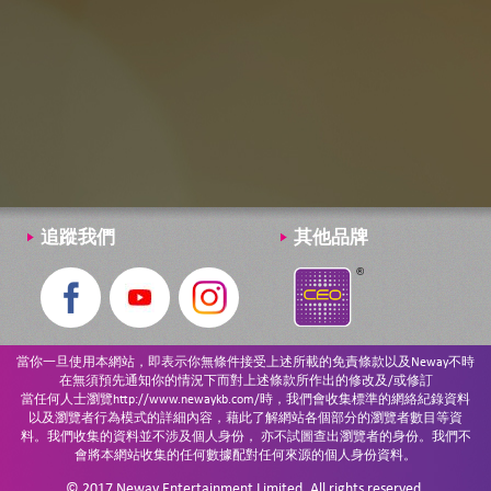
追蹤我們
其他品牌
當你一旦使用本網站，即表示你無條件接受上述所載的免責條款以及Neway不時
在無須預先通知你的情況下而對上述條款所作出的修改及/或修訂
當任何人士瀏覽http://www.newaykb.com/時，我們會收集標準的網絡紀錄資料
以及瀏覽者行為模式的詳細內容，藉此了解網站各個部分的瀏覽者數目等資
料。我們收集的資料並不涉及個人身份， 亦不試圖查出瀏覽者的身份。我們不
會將本網站收集的任何數據配對任何來源的個人身份資料。
© 2017 Neway Entertainment Limited. All rights reserved.