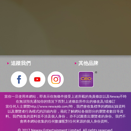
追蹤我們
其他品牌
當你一旦使用本網站，即表示你無條件接受上述所載的免責條款以及Neway不時
在無須預先通知你的情況下而對上述條款所作出的修改及/或修訂
當任何人士瀏覽http://www.newaykb.com/時，我們會收集標準的網絡紀錄資料
以及瀏覽者行為模式的詳細內容，藉此了解網站各個部分的瀏覽者數目等資
料。我們收集的資料並不涉及個人身份， 亦不試圖查出瀏覽者的身份。我們不
會將本網站收集的任何數據配對任何來源的個人身份資料。
© 2017 Neway Entertainment Limited. All rights reserved.