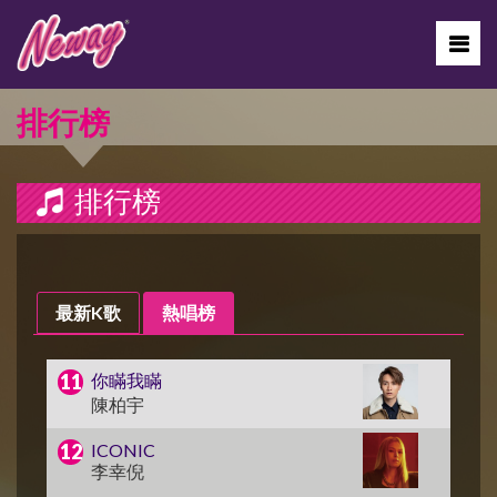
排行榜
排行榜
最新K歌
熱唱榜
你瞞我瞞
陳柏宇
ICONIC
李幸倪