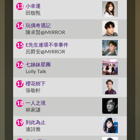
小幸運
田馥甄
玩偶奇遇記
陳卓賢@MIRROR
E先生連環不幸事件
呂爵安@MIRROR
七姊妹星團
Lolly Talk
櫻花樹下
張敬軒
一人之境
林家謙
到此為止
連詩雅